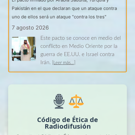
Pakistán en el que declaran que un ataque contra
uno de ellos será un ataque "contra los tres"
7 agosto 2026
Este pacto se conoce en medio del
conflicto en Medio Oriente por la
guerra de EE.UU. e Israel contra
Irán.
[Leer más...]
Abelardo de la Espriella asume como presidente
con su promesa de "mano dura"
8 agosto 2026
Tras recibir la banda presidencial, la
Código de Ética de
ceremonia de toma de posesión de
Radiodifusión
Abelardo de la Espriella dio paso a
una "oración y alabanza" religiosa.