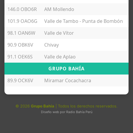
146.0 OBO6R
AM Mollendo
101.9 OAO6G
Valle de Tambo - Punta de Bombón
98.1 OAN6W
Valle de Vítor
90.9 OBK6V
Chivay
91.1 OEK6S
Valle de Aplao
GRUPO BAHÍA
89.9 OCK6V
Miramar Cocachacra
©
2026
Grupo Bahía
| Todos los derechos reservados.
Diseño web por Radio Bahía Perú