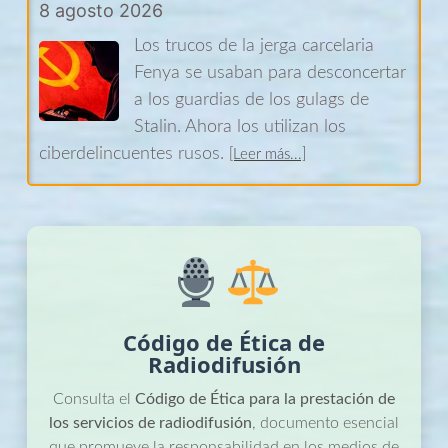
8 agosto 2026
Los trucos de la jerga carcelaria
Fenya se usaban para desconcertar
a los guardias de los gulags de
Stalin. Ahora los utilizan los
ciberdelincuentes rusos.
[Leer más...]
Cómo los hermanos Batista levantaron el mayor
imperio cárnico del mundo, cayeron en desgracia y
volvieron a la cima
8 agosto 2026
Código de Ética de
Desde una pequeña carnicería
Radiodifusión
brasileña hasta la mayor
productora de carne del mundo,
Consulta el
Código de Ética para la prestación de
pasando por uno de los más
los servicios de radiodifusión
, documento esencial
que promueve la responsabilidad en los medios de