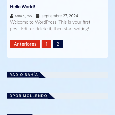
Hello World!
septiembre 27, 2024
Admin_rbp
Welcome to WordPress. This is your first
post. Edit or delete it, then start writing!
P
Anteriores
1
2
o
s
t
s
RADIO BAHÍA
p
a
g
DPOR MOLLENDO
i
n