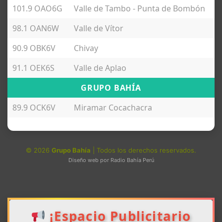
101.9 OAO6G
Valle de Tambo - Punta de Bombón
98.1 OAN6W
Valle de Vítor
90.9 OBK6V
Chivay
91.1 OEK6S
Valle de Aplao
GRUPO BAHÍA
89.9 OCK6V
Miramar Cocachacra
©
2026
Grupo Bahía
| Todos los derechos reservados.
Diseño web por Radio Bahía Perú
¡Espacio Publicitario