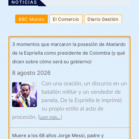
a
NOTICIAS
t
i
BBC Mundo
El Comercio
Diario Gestión
o
n
3 momentos que marcaron la posesión de Abelardo
de la Espriella como presidente de Colombia (y qué
dicen sobre cómo será su gobierno)
8 agosto 2026
Con una oración, un discurso en un
batallón militar y un vendedor de
panela, De la Espriella le imprimió
su propio estilo al acto de
procesión.
[Leer más...]
Muere a los 68 años Jorge Messi, padre y